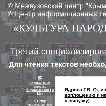
© Межвузовский центр "Крым
© Центр информационных те
«КУЛЬТУРА НАРО
Третий специализиров
Для чтения текстов необхо
Полный текст
выпуска
Ядрова Г.В. От и
(в формате pdf 1,8
Mb)
воплощению и на
к выпуску)
© Центр
информационных